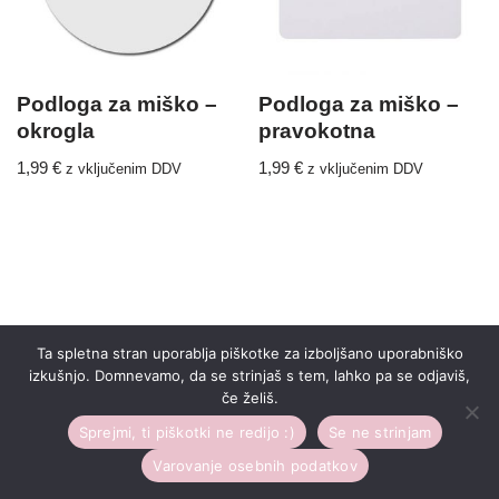
Podloga za miško –
Podloga za miško –
okrogla
pravokotna
1,99
€
1,99
€
z vključenim DDV
z vključenim DDV
Ta spletna stran uporablja piškotke za izboljšano uporabniško
izkušnjo. Domnevamo, da se strinjaš s tem, lahko pa se odjaviš,
če želiš.
Sprejmi, ti piškotki ne redijo :)
Se ne strinjam
Varovanje osebnih podatkov
Neve
| Poganja
WordPress