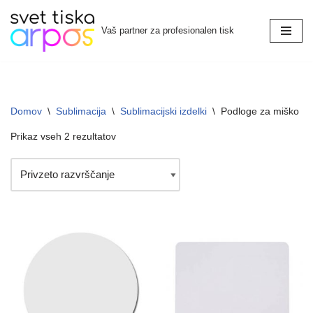
Vaš partner za profesionalen tisk
Skoči
na
vsebino
Domov
\
Sublimacija
\
Sublimacijski izdelki
\
Podloge za miško
Prikaz vseh 2 rezultatov